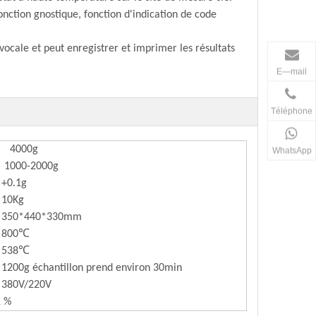
onction gnostique, fonction d'indication de code
 vocale et peut enregistrer et imprimer les résultats
E—mail
Téléphone
4000g
WhatsApp
1000-2000g
+0.1g
10Kg
350*440*330mm
800℃
538℃
1200g échantillon prend environ 30min
380V/220V
01 %