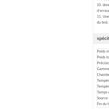
10. don
d'erreur
11. Une
du test.
spéci
Poids m
Poids l
Précisi
Gamm
Chambr
Tempér
Tempéra
Temps d
Source 
Fin du 