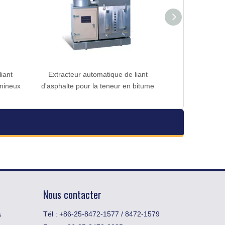
iant
Extracteur automatique de liant
Extracteur de l
mineux
d'asphalte pour la teneur en bitume
pour le mé
Nous contacter
Tél : +86-25-8472-1577 / 8472-1579
s