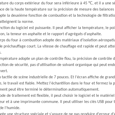
ture du corps extérieur du four sera inférieure à 45 ℃, et il a une 
ence de la haute température sur la précision de mesure des balances 
dopte la deuxième fonction de combustion et la technologie de filtra
 atteignent la norme.
nction du logiciel est puissante. Il peut afficher la température, le poi
ion, la teneur en asphalte et le rapport d'agrégats d'asphalte.
orps du four à combustion adopte des matériaux d'isolation aérospatia
e préchauffage court. La vitesse de chauffage est rapide et peut at
.
empérature adopte un plan de contrôle flou, la précision de contrôle d
ection de sécurité, pas d'utilisation de solvant organique qui peut 
vert.
n tactile de scène industrielle de 7 pouces. Et l'écran affiche de gra
e, le travail est fiable. Mettez l'échantillon dans le four et fermez la
ument peut être terminé le détermination automatiquement.
ode de traitement est flexible, il peut choisir le logiciel et le matér
eur et à une imprimante commune. Il peut utiliser les clés USB pour t
de l'humide.
dopte une structure spéciale et s'assure de ne pas produire d'erreur d