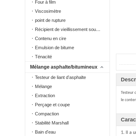
Four à film
Viscosimètre
point de rupture
Récipient de vieillissement sous pression PAV
Contenu en cire
Emulsion de bitume
Ténacité
Mélange asphalte/bitumineux
Testeur de liant d'asphalte
Descr
Mélange
Testeur 
Extraction
le conten
Perçage et coupe
Compaction
Carac
Stabilité Marshall
Bain d'eau
1. Il a