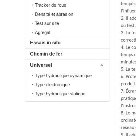
tempéra
Tracker de roue
l'influ
Densité et abrasion
2. Il a
Test sur site
du test
Agrégat
3. La fo
correct
Essais in situ
4. Le c
Chemin de fer
temps d
minutes
Universel
5. La t
Type hydraulique dynamique
6. Prot
produit 
Type électronique
7. Écra
Type hydraulique statique
pratiqu
l'instr
8. Le m
ordinat
réseau 
9. Il a