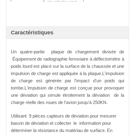
5
min.
vers la
、
profondeur
terre
: >20cm
6
plage de
、
déviation :
-2500μm
～
+2500μm
7
précision de mesure de
、
déviation : meilleure que
2%
Caractéristiques
8
résolution de déviation
：
、
3.3
Paramètre
0,1 μm
9
capacité
：
0
250kN
、
～
10
précision de
、
Un quatre
-partie
plaque de chargement divisée de
chargement
：
mieux que
2%
11
plaque de chargement :
、
Équipement de radiographie ferroviaire à déflectomètre à
D
300m
m OU D4
50mm
(profil à
poids lourd
est placé sur la surface de la chaussée et une
4 côtés)
12
temp.Gamme:
-50℃
、
～
impulsion de charge est appliquée à la plaque.L'impulsion
100℃
de charge est générée par l'impact d'un poids qui
13
temp.Précision de
、
mesure :
0,5 %
tombe.L'impulsion de charge est conçue pour provoquer
14
temp.Résolution de
、
une déviation qui simule étroitement la déviation
de la
mesure
：
0.1℃
15
précision du capteur de
、
charge réelle des roues de l'avion jusqu'à 250KN.
distance
：
0,1 %
16
temps de test pour
、
chaque point :
35s
3
action
（
Utilisant
9 pièces
capteurs de déviation pour mesurer
de marteau
）
bassin de déviation et
collecter
le
information
pour
déterminer la résistance du matériau de surface
.
En