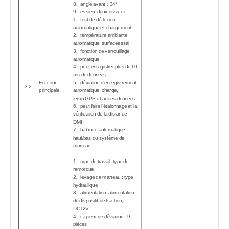
8
angle avant
：
34°
、
9
essieu: deux essieux
、
1
test de déflexion
、
automatique et chargement
2
température ambiante
、
automatique, surfaceessai
3
fonction de verrouillage
、
automatique
4
、
peut enregistrer plus de 60
ms de données
Fonction
5
、
déviation d'enregistrement
3.2
principale
automatique, charge,
temp.GPS et autres données
6
、
peut faire l'étalonnage et la
vérification de la distance
DMI ;
7
、
balance automatique
haut/bas du système de
marteau
1
type de travail: type de
、
remorque
2
levage de marteau : type
、
hydraulique
3
alimentation: alimentation
、
du dispositif de traction,
DC12V
4
capteur de déviation : 9
、
pièces