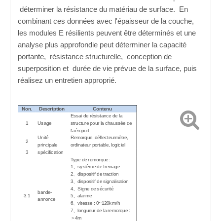
déterminer la résistance du matériau de surface
.
En
combinant ces données avec l'épaisseur de la couche,
les modules E résilients peuvent être déterminés et une
analyse plus approfondie peut déterminer la capacité
portante,
résistance structurelle,
conception de
superposition et
durée de vie prévue de la surface
, puis
réalisez un entretien approprié
.
Non.
Description
Contenu
Essai de résistance de la
1
Usage
structure pour la chaussée de
l'aéroport
Unité
Remorque, déflecteurmètre,
2
principale
ordinateur portable, logiciel
3
spécification
Type de remorque :
1
système de freinage
、
2
dispositif de traction
、
3
dispositif de signalisation
、
4
Signe de sécurité
、
bande-
3.1
5
alarme
、
annonce
6
vitesse : 0~
120km/h
、
7
longueur de la remorque :
、
＞
4
m