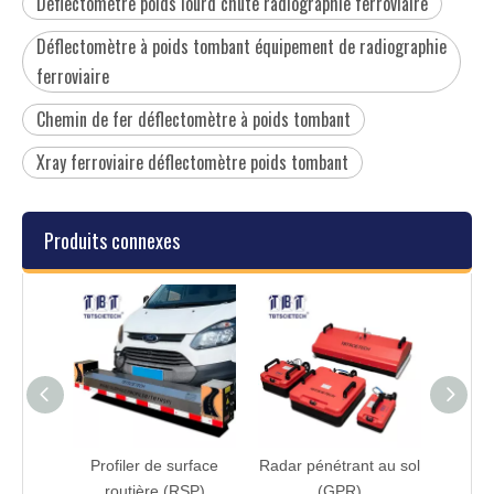
Déflectomètre poids lourd chute radiographie ferroviaire
Déflectomètre à poids tombant équipement de radiographie
ferroviaire
Chemin de fer déflectomètre à poids tombant
Xray ferroviaire déflectomètre poids tombant
Produits connexes
e poids
Profiler de surface
Radar pénétrant au sol
ur la
routière (RSP)
(GPR)